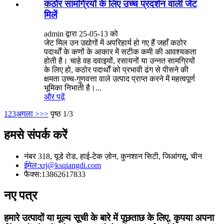
कठोर सामग्रियों के लिए उच्च प्रदर्शन वाली जेट
मिलें
admin द्वारा 25-05-13 को
जेट मिल उन उद्योगों में अपरिहार्य हो गए हैं जहाँ कठोर
पदार्थों के कणों के आकार में सटीक कमी की आवश्यकता
होती है। चाहे वह दवाइयों, रसायनों या उन्नत सामग्रियों
के लिए हो, कठोर पदार्थों को प्रभावी ढंग से पीसने की
क्षमता उच्च-गुणवत्ता वाले उत्पाद प्राप्त करने में महत्वपूर्ण
भूमिका निभाती है।...
और पढ़ें
1
2
3
अगला >
>>
पृष्ठ 1/3
हमसे संपर्क करें
नंबर 318, यूडे रोड, हाई-टेक ज़ोन, कुनशान सिटी, जिआंगसू, चीन
ईमेल:
xrj@ksqiangdi.com
फैक्स:
13862617833
नए पत्र
हमारे उत्पादों या मूल्य सूची के बारे में पूछताछ के लिए, कृपया अपना