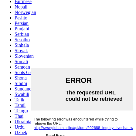
Burmese
Nepali
Norwegian
Pashto
Persian
Punjabi
Serbian
Sesotho
Sinhala
Slovak
Slovenian
Somali
Samoan
Scots Gaelic
Shona
Sindhi
Sundanese
Swahili
Tajik
Tamil
Telugu
Thai
Ukrainian
Urdu
Uzbek