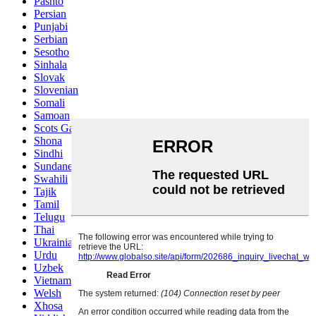
Pashto
Persian
Punjabi
Serbian
Sesotho
Sinhala
Slovak
Slovenian
Somali
Samoan
Scots Gaelic
Shona
Sindhi
Sundanese
Swahili
Tajik
Tamil
Telugu
Thai
Ukrainian
Urdu
Uzbek
Vietnamese
Welsh
Xhosa