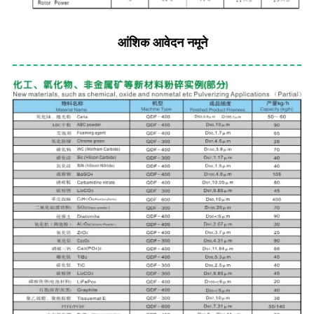
आंशिक आवेदन नमूने