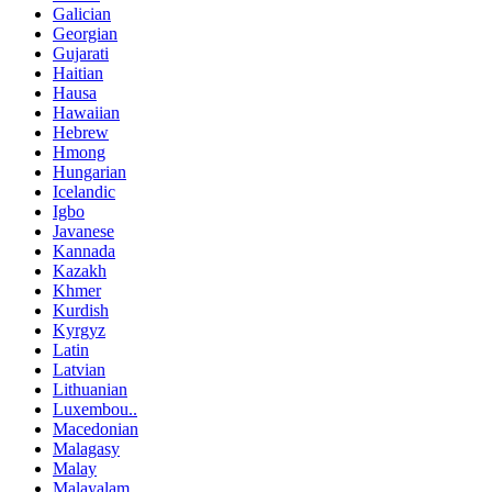
Galician
Georgian
Gujarati
Haitian
Hausa
Hawaiian
Hebrew
Hmong
Hungarian
Icelandic
Igbo
Javanese
Kannada
Kazakh
Khmer
Kurdish
Kyrgyz
Latin
Latvian
Lithuanian
Luxembou..
Macedonian
Malagasy
Malay
Malayalam