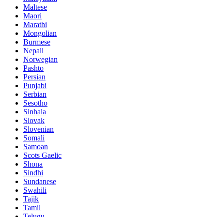
Maltese
Maori
Marathi
Mongolian
Burmese
Nepali
Norwegian
Pashto
Persian
Punjabi
Serbian
Sesotho
Sinhala
Slovak
Slovenian
Somali
Samoan
Scots Gaelic
Shona
Sindhi
Sundanese
Swahili
Tajik
Tamil
Telugu